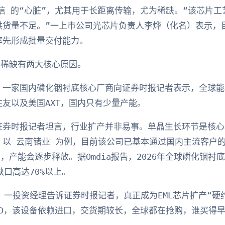
通信 的“心脏”，尤其用于长距离传输，尤为稀缺。“该芯片
供货量不足。”一上市公司光芯片负责人李烨（化名）表示，
率先形成批量交付能力。
片稀缺有两大核心原因。
。一家国内磷化铟衬底核心厂商向证券时报记者表示，全球能
友以及美国AXT，国内只有少量产能。
证券时报记者坦言，行业扩产并非易事。单晶生长环节是核心
以 云南锗业 为例，目前该公司已基本通过国内主流客户的
，产能会逐步释放。据Omdia报告，2026年全球磷化铟衬底需
缺口高达70%以上。
 一投资经理告诉证券时报记者，真正成为EML芯片扩产“硬
CVD，该设备依赖进口，交货期较长，全球都在抢购，谁买得