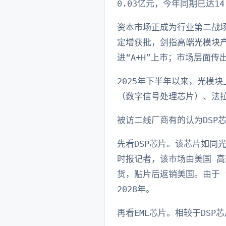
0.03亿元，今年同期已达14
资本市场正成为行业第二战场
定增获批，剑指高端光模块产
进“A+H”上市；市场层面
2025年下半年以来，光模
（数字信号处理芯片）、法
被访二线厂商有的认为DSP
先看DSP芯片。该芯片如同
时报记者，该市场由美国 高
货，贴片后返销美国。由于 
2028年。
再看EML芯片。相较于DS