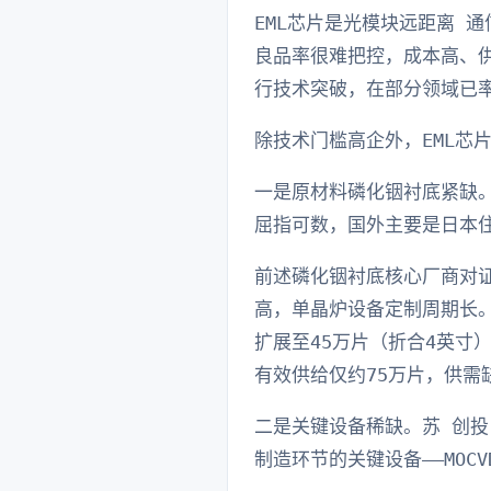
EML芯片是光模块远距离 
良品率很难把控，成本高、
行技术突破，在部分领域已
除技术门槛高企外，EML芯
一是原材料磷化铟衬底紧缺
屈指可数，国外主要是日本住
前述磷化铟衬底核心厂商对
高，单晶炉设备定制周期长。
扩展至45万片（折合4英寸）
有效供给仅约75万片，供需
二是关键设备稀缺。苏 创投
制造环节的关键设备——MO