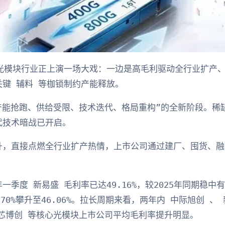
，光模块行业正上演一场大戏：一边是高毛利驱动全行业扩产
键 辅料 等枷锁制约产能释放。
“产能抢跑、供给受限、技术迭代、格局重构”的全新阶段。
代技术暗战已开启。
升，直接点燃全行业扩产热情，上市公司通过建厂、囤货、融
季度 新易盛 毛利率已达49.16%，较2025年同期稳中
70%攀升至46.06%。拉长周期来看，两年内 中际旭创 、 
长芯博创 等核心光模块上市公司平均毛利率提升明显。