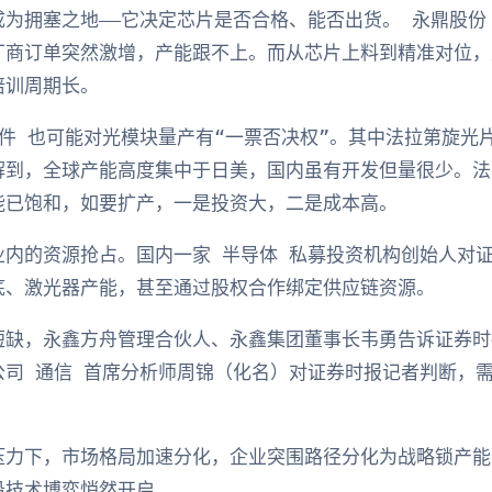
为拥塞之地——它决定芯片是否合格、能否出货。 永鼎股份
厂商订单突然激增，产能跟不上。而从芯片上料到精准对位，
培训周期长。
件 也可能对光模块量产有“一票否决权”。其中法拉第旋光
解到，全球产能高度集中于日美，国内虽有开发但量很少。法
能已饱和，如要扩产，一是投资大，二是成本高。
业内的资源抢占。国内一家 半导体 私募投资机构创始人对
底、激光器产能，甚至通过股权合作绑定供应链资源。
短缺，永鑫方舟管理合伙人、永鑫集团董事长韦勇告诉证券时
公司 通信 首席分析师周锦（化名）对证券时报记者判断，
压力下，市场格局加速分化，企业突围路径分化为战略锁产能
沿技术博弈悄然开启。