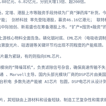
.88亿元、6.82亿元，分别大增13倍、超200倍。
，定增、港股上市等融资手段持续为厂商“弹药库”补货。今
能； 剑桥科技 率先登陆港股，募资46.16亿港元； 联特
传出中际旭创、新易盛也在筹备港股上市。“扩产+囤货+融资”
块上游核心物料全面告急。磷化铟衬底、EML芯片（电吸收调制
拉第旋光片、硅透镜等关键环节均出现不同程度的产能瓶颈。
芯片最为紧缺，有的则指向EML芯片。
光模块的“降噪耳机”，负责滤除信号杂音，确保高速传输不
通 、Marvell主导。国内头部光模块厂商的DSP芯片由
台积电 多数先进产能被 AI芯片 包圆，DSP电芯片从设计
P芯片，其短缺由上游材料和设备短缺、制造工艺复杂性和需求