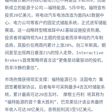
福特股价飙升的核心驱动力已不再是皮卡和SUV，而是
新成立的能源子公司——福特能源。5月中旬，福特宣布
投资20亿美元，将电动汽车电池改造为面向AI数据中
心、电力公司等客户的固定式储能系统，正式进军储能
赛道。这一战略转型精准踩中AI基础设施投资热潮。
投资者将福特视为AI主题的受益者而非单纯的汽车制
造商，其股价在两周内累计上涨28%，创三年新高。期
间甚至出现两日暴涨21%的惊人走势，Interactive
Brokers首席策略师直言这“更像是动量驱动的投机，
而非冷静的重估”。
市场热情获得现实支撑：福特能源已与 法国电力 集
团签署框架协议，后者每年可采购最多4吉瓦时储能系
统，累计最高可达20吉瓦时。 摩根士丹利 将其称为
“福特能源的首个重大胜利”，巴克莱估计该业务最终
年收入可达30亿美元，息税前利润3至5亿美元。