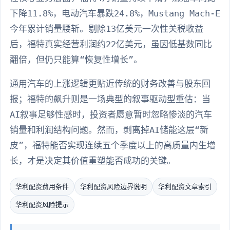
下降11.8%，电动汽车暴跌24.8%，Mustang Mach-E
今年累计销量腰斩。剔除13亿美元一次性关税收益
后，福特真实经营利润约22亿美元，虽因低基数同比
翻倍，但仍只能算“恢复性增长”。
通用汽车的上涨逻辑更贴近传统的财务改善与股东回
报；福特的飙升则是一场典型的叙事驱动型重估：当
AI叙事足够性感时，投资者愿意暂时忽略惨淡的汽车
销量和利润结构问题。然而，剥离掉AI储能这层“新
皮”，福特能否实现连续五个季度以上的高质量内生增
长，才是决定其价值重塑能否成功的关键。
华利配资费用条件
华利配资风险边界说明
华利配资文章索引
华利配资风险提示