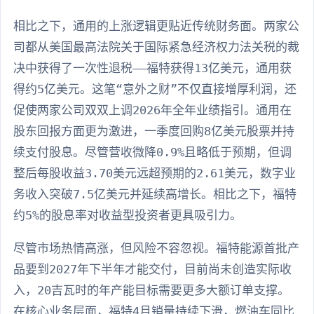
相比之下，通用的上涨逻辑更贴近传统财务面。两家公
司都从美国最高法院关于国际紧急经济权力法关税的裁
决中获得了一次性退税——福特获得13亿美元，通用获
得约5亿美元。这笔“意外之财”不仅直接增厚利润，还
促使两家公司双双上调2026年全年业绩指引。通用在
股东回报方面更为激进，一季度回购8亿美元股票并持
续支付股息。尽管营收微降0.9%且略低于预期，但调
整后每股收益3.70美元远超预期的2.61美元，数字业
务收入突破7.5亿美元并延续高增长。相比之下，福特
约5%的股息率对收益型投资者更具吸引力。
尽管市场热情高涨，但风险不容忽视。福特能源首批产
品要到2027年下半年才能交付，目前尚未创造实际收
入，20吉瓦时的年产能目标需要更多大额订单支撑。
在核心业务层面，福特4月销量持续下滑，燃油车同比